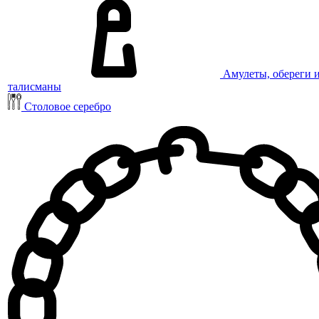
Амулеты, обереги 
талисманы
Столовое серебро