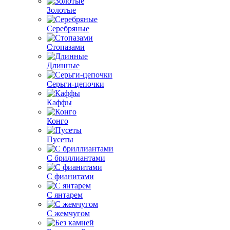
Золотые
Серебряные
Стопазами
Длинные
Серьги-цепочки
Каффы
Конго
Пусеты
С бриллиантами
С фианитами
С янтарем
С жемчугом