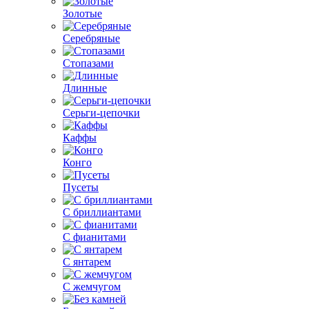
Золотые
Серебряные
Стопазами
Длинные
Серьги-цепочки
Каффы
Конго
Пусеты
С бриллиантами
С фианитами
С янтарем
С жемчугом