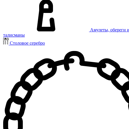
Амулеты, обереги 
талисманы
Столовое серебро