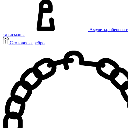
Амулеты, обереги 
талисманы
Столовое серебро