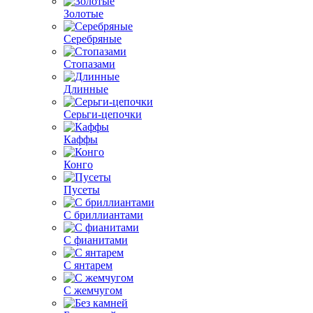
Золотые
Серебряные
Стопазами
Длинные
Серьги-цепочки
Каффы
Конго
Пусеты
С бриллиантами
С фианитами
С янтарем
С жемчугом