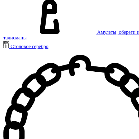
Амулеты, обереги 
талисманы
Столовое серебро