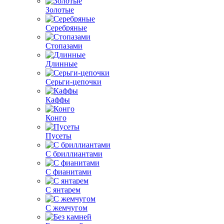
Золотые
Серебряные
Стопазами
Длинные
Серьги-цепочки
Каффы
Конго
Пусеты
С бриллиантами
С фианитами
С янтарем
С жемчугом