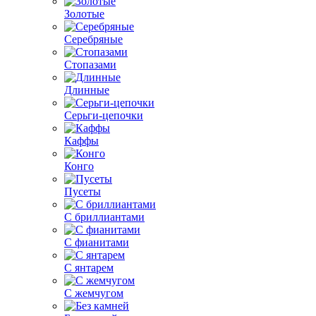
Золотые
Серебряные
Стопазами
Длинные
Серьги-цепочки
Каффы
Конго
Пусеты
С бриллиантами
С фианитами
С янтарем
С жемчугом