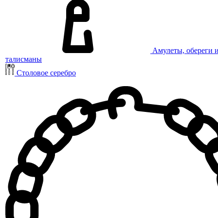
Амулеты, обереги 
талисманы
Столовое серебро