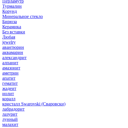
Перламутр
Турмалин
Корунд
Минеральное стекло
Бирюза
Керамика
Без вставки
Любая
jewelry
авантюрин
аквамарин
александрит
алпанит
амазонит
аметрин
апатит
гематит
жадеит
иолит
коралл
кристалл Swarovski (Сваровски)
лабрадорит
лазурит
лунный
малахит