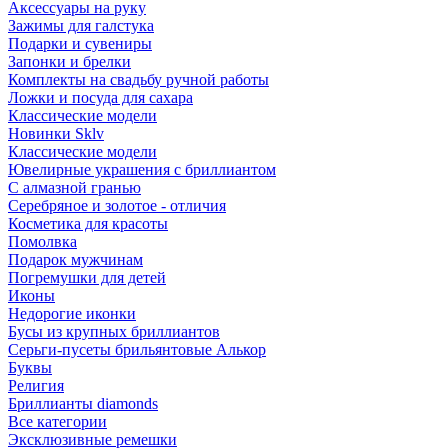
Аксессуары на руку
Зажимы для галстука
Подарки и сувениры
Запонки и брелки
Комплекты на свадьбу ручной работы
Ложки и посуда для сахара
Классические модели
Новинки Sklv
Классические модели
Ювелирные украшения с бриллиантом
С алмазной гранью
Серебряное и золотое - отличия
Косметика для красоты
Помолвка
Подарок мужчинам
Погремушки для детей
Иконы
Недорогие иконки
Бусы из крупных бриллиантов
Серьги-пусеты брильянтовые Алькор
Буквы
Религия
Бриллианты diamonds
Все категории
Эксклюзивные ремешки