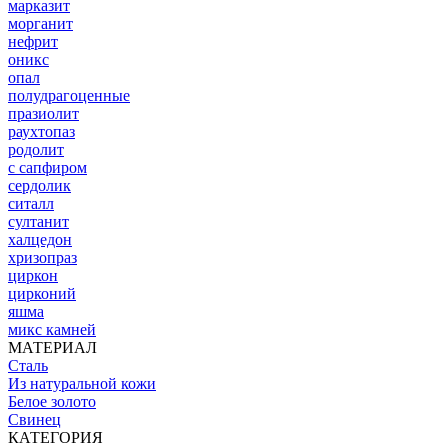
марказит
морганит
нефрит
оникс
опал
полудрагоценные
празиолит
раухтопаз
родолит
с сапфиром
сердолик
ситалл
султанит
халцедон
хризопраз
циркон
цирконий
яшма
микс камней
МАТЕРИАЛ
Сталь
Из натуральной кожи
Белое золото
Свинец
КАТЕГОРИЯ