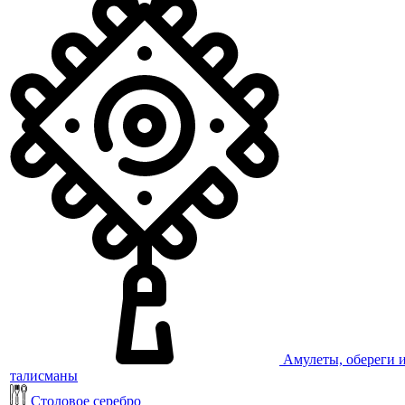
Амулеты, обереги 
талисманы
Столовое серебро