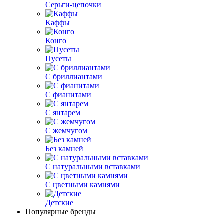
Серьги-цепочки
Каффы
Конго
Пусеты
С бриллиантами
С фианитами
С янтарем
С жемчугом
Без камней
С натуральными вставками
С цветными камнями
Детские
Популярные бренды