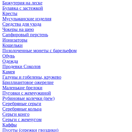
Бижутерия на леске
Булавка с застежкой
Кресты
Мусульманские изделия
Средства для ухода
Чокеры на шею
Сапфировый перстень
Ионизаторы
Кошельки
Позолоченные монеты с барельефом
Обувь
Одежда
Продевки Соколов
Камея
Галуны и гобелены, кружево
Бриллиантовое ожерелие
Маленькие брелоки
Пуговки с жемчужиной
Рубиновые колечки (new)
Серебряные серьги
Серебряные кольца
Серьги конго
Серьги с жемчугом
Каффы
Пусеты (сережки гвоздики)