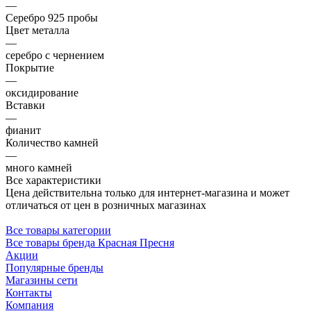
—
Серебро 925 пробы
Цвет металла
—
серебро с чернением
Покрытие
—
оксидирование
Вставки
—
фианит
Количество камней
—
много камней
Все характеристики
Цена действительна только для интернет-магазина и может
отличаться от цен в розничных магазинах
Все товары категории
Все товары бренда Красная Пресня
Акции
Популярные бренды
Магазины сети
Контакты
Компания