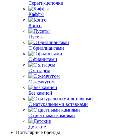
Серьги-цепочки
Каффы
Конго
Пусеты
С бриллиантами
С фианитами
С янтарем
С жемчугом
Без камней
С натуральными вставками
С цветными камнями
Детские
Популярные бренды