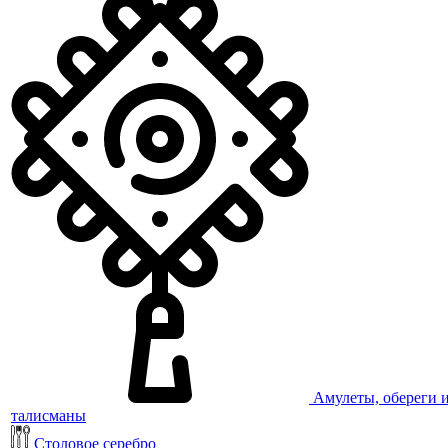
Амулеты, обереги 
талисманы
Столовое серебро