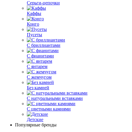
Серьги-цепочки
Каффы
Конго
Пусеты
С бриллиантами
С фианитами
С янтарем
С жемчугом
Без камней
С натуральными вставками
С цветными камнями
Детские
Популярные бренды