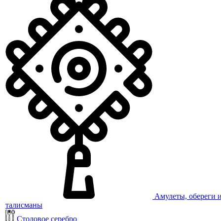
Амулеты, обереги 
талисманы
Столовое серебро