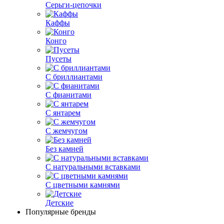
Серьги-цепочки
Каффы
Конго
Пусеты
С бриллиантами
С фианитами
С янтарем
С жемчугом
Без камней
С натуральными вставками
С цветными камнями
Детские
Популярные бренды