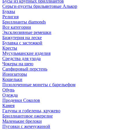
Бусы из крупных бриллиантов
Серьги-пусеты брильянтовые Алькор
Буквы
Религия
Бриллианты diamonds
Все категории
Эксклюзивные ремешки
Бижутерия на леске
Булавка с застежкой
Кресты
Мусульманские изделия
Средства для ухода
Чокеры на шею
Сапфировый перстень
Ионизаторы
Кошельки
Позолоченные монеты с барельефом
Обувь
Одежда
Продевки Соколов
Камея
Галуны и гобелены, кружево
Бриллиантовое ожерелие
Маленькие брелоки
Пуговки с жемчужиной