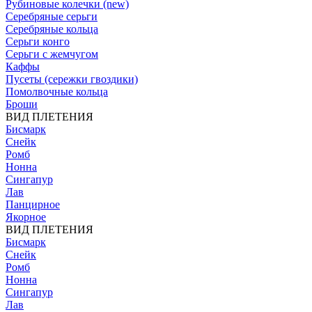
Рубиновые колечки (new)
Серебряные серьги
Серебряные кольца
Серьги конго
Серьги с жемчугом
Каффы
Пусеты (сережки гвоздики)
Помолвочные кольца
Броши
ВИД ПЛЕТЕНИЯ
Бисмарк
Снейк
Ромб
Нонна
Сингапур
Лав
Панцирное
Якорное
ВИД ПЛЕТЕНИЯ
Бисмарк
Снейк
Ромб
Нонна
Сингапур
Лав