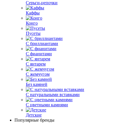
Серьги-цепочки
Каффы
Конго
Пусеты
С бриллиантами
С фианитами
С янтарем
С жемчугом
Без камней
С натуральными вставками
С цветными камнями
Детские
Популярные бренды