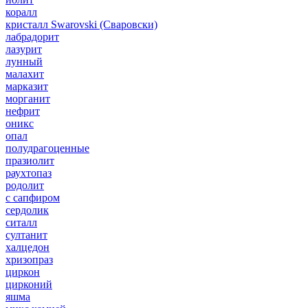
коралл
кристалл Swarovski (Сваровски)
лабрадорит
лазурит
лунный
малахит
марказит
морганит
нефрит
оникс
опал
полудрагоценные
празиолит
раухтопаз
родолит
с сапфиром
сердолик
ситалл
султанит
халцедон
хризопраз
циркон
цирконий
яшма