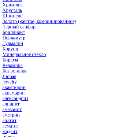
Хризолит
Хрусталь
Шпинель
Золото (желтое, комбинированное)
Черный сапфир
Бриллиант
Перламутр
Турмалин
Корунд
Минеральное стекло
Бирюза
Керамика
Без вставки
Любая
jewelry
авантюрин
аквамарин
александрит
алпанит
амазонит
аметрин
апатит
гематит
жадеит
иолит