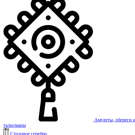
Амулеты, обереги 
талисманы
Столовое серебро