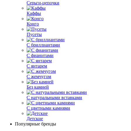
Серьги-цепочки
Каффы
Конго
Пусеты
С бриллиантами
С фианитами
С янтарем
С жемчугом
Без камней
С натуральными вставками
С цветными камнями
Детские
Популярные бренды