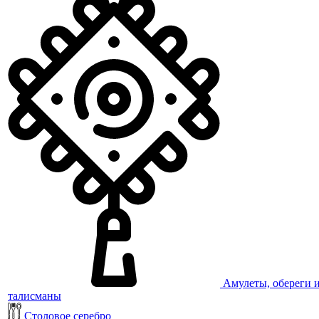
Амулеты, обереги 
талисманы
Столовое серебро