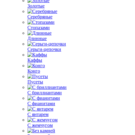
Золотые
Серебряные
Стопазами
Длинные
Серьги-цепочки
Каффы
Конго
Пусеты
С бриллиантами
С фианитами
С янтарем
С жемчугом