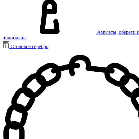
Амулеты, обереги 
талисманы
Столовое серебро