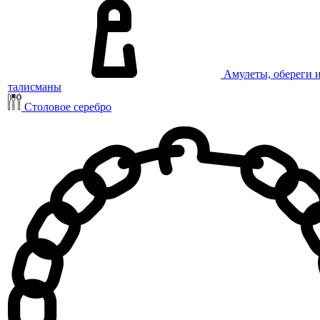
Амулеты, обереги 
талисманы
Столовое серебро