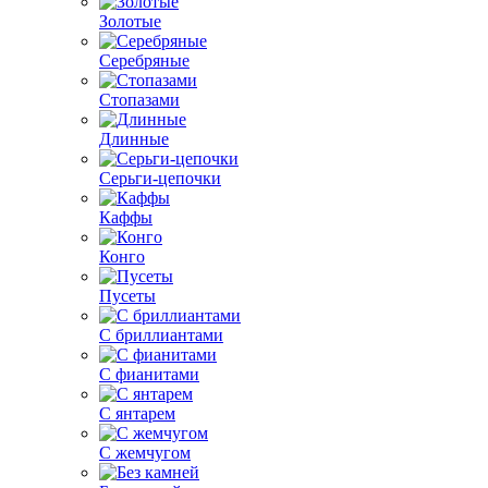
Золотые
Серебряные
Стопазами
Длинные
Серьги-цепочки
Каффы
Конго
Пусеты
С бриллиантами
С фианитами
С янтарем
С жемчугом