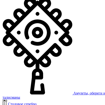
Амулеты, обереги 
талисманы
Столовое серебро