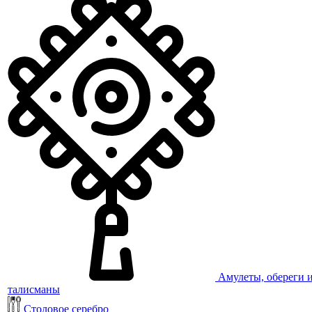
Амулеты, обереги 
талисманы
Столовое серебро