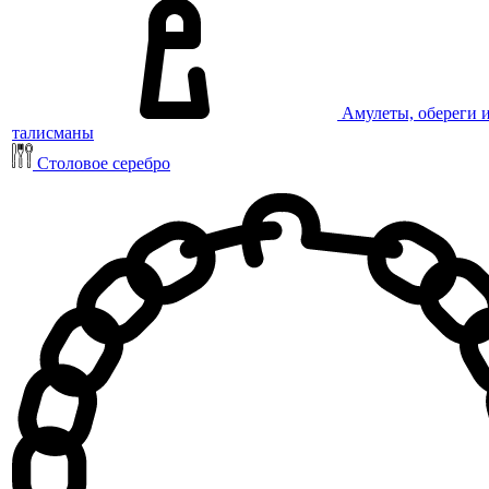
Амулеты, обереги 
талисманы
Столовое серебро