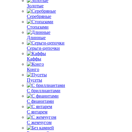
Золотые
Серебряные
Стопазами
Длинные
Серьги-цепочки
Каффы
Конго
Пусеты
С бриллиантами
С фианитами
С янтарем
С жемчугом