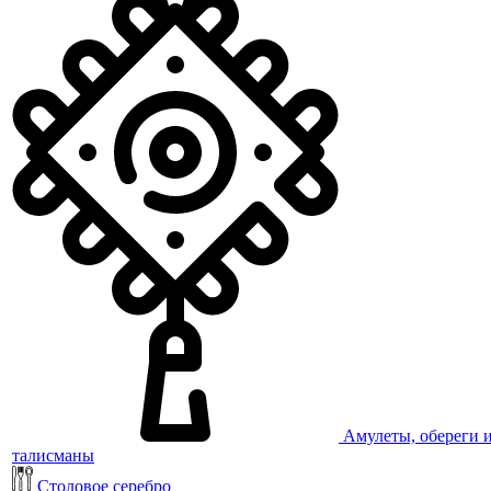
Амулеты, обереги 
талисманы
Столовое серебро