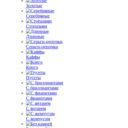
Золотые
Серебряные
Стопазами
Длинные
Серьги-цепочки
Каффы
Конго
Пусеты
С бриллиантами
С фианитами
С янтарем
С жемчугом