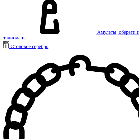
Амулеты, обереги 
талисманы
Столовое серебро