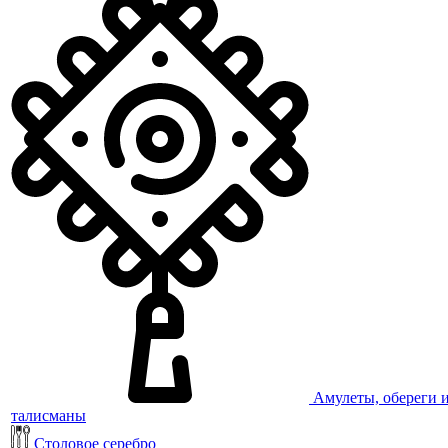
Амулеты, обереги 
талисманы
Столовое серебро