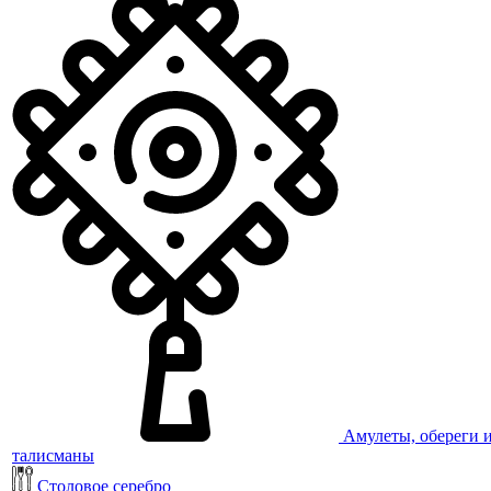
Амулеты, обереги 
талисманы
Столовое серебро