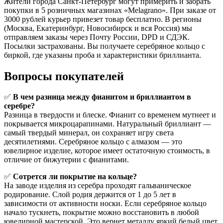
Жители города Санкт-Петербург могут примерить и забрать
покупки в 5 розничных магазинах «Melagrano». При заказе от
3000 рублей курьер привезет товар бесплатно. В регионы
(Москва, Екатеринбург, Новосибирск и вся Россия) мы
отправляем заказы через Почту России, DPD и СДЭК.
Посылки застрахованы. Вы получаете серебряное кольцо с
биркой, где указаны проба и характеристики бриллианта.
Вопросы покупателей
✅
В чем разница между фианитом и бриллиантом в
серебре?
Разница в твердости и блеске. Фианит со временем мутнеет и
покрывается микроцарапинами. Натуральный бриллиант —
самый твердый минерал, он сохраняет игру света
десятилетиями. Серебряное кольцо с алмазом — это
ювелирное изделие, которое имеет остаточную стоимость, в
отличие от бижутерии с фианитами.
✅
Сотрется ли покрытие на кольце?
На заводе изделия из серебра проходят гальваническое
родирование. Слой родия держится от 1 до 5 лет в
зависимости от активности носки. Если серебряное кольцо
начало тускнеть, покрытие можно восстановить в любой
ювелирной мастерской. Это вернет металлу яркий белый цвет.