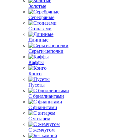
Золотые
Серебряные
Стопазами
Длинные
Серьги-цепочки
Каффы
Конго
Пусеты
С бриллиантами
С фианитами
С янтарем
С жемчугом