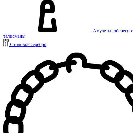
Амулеты, обереги 
талисманы
Столовое серебро