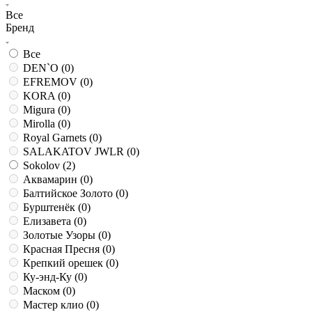
Все
Бренд
Все
DEN`O (
0
)
EFREMOV (
0
)
KORA (
0
)
Migura (
0
)
Mirolla (
0
)
Royal Garnets (
0
)
SALAKATOV JWLR (
0
)
Sokolov (
2
)
Аквамарин (
0
)
Балтийское Золото (
0
)
Бурштенёк (
0
)
Елизавета (
0
)
Золотые Узоры (
0
)
Красная Пресня (
0
)
Крепкий орешек (
0
)
Ку-энд-Ку (
0
)
Маском (
0
)
Мастер клио (
0
)