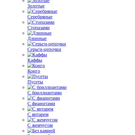
Золотые
Серебряные
Стопазами
Длинные
Серьги-цепочки
Каффы
Конго
Пусеты
С бриллиантами
С фианитами
С янтарем
С жемчугом