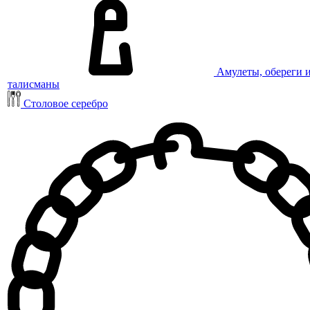
Амулеты, обереги 
талисманы
Столовое серебро