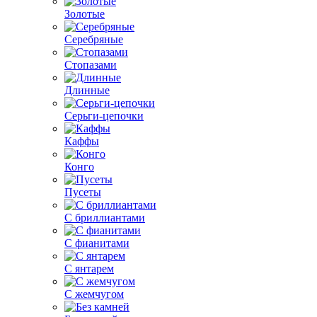
Золотые
Серебряные
Стопазами
Длинные
Серьги-цепочки
Каффы
Конго
Пусеты
С бриллиантами
С фианитами
С янтарем
С жемчугом