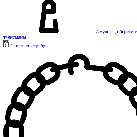
Амулеты, обереги 
талисманы
Столовое серебро