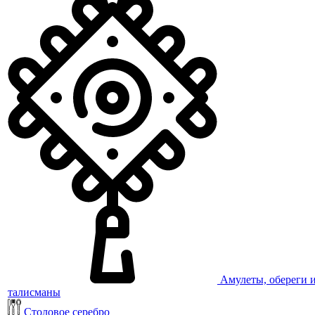
Амулеты, обереги 
талисманы
Столовое серебро