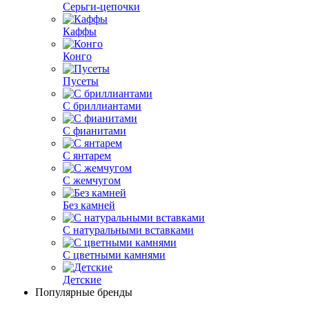
Серьги-цепочки
Каффы
Конго
Пусеты
С бриллиантами
С фианитами
С янтарем
С жемчугом
Без камней
С натуральными вставками
С цветными камнями
Детские
Популярные бренды