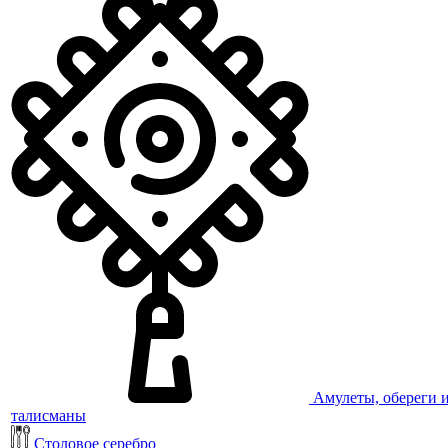
Амулеты, обереги 
талисманы
Столовое серебро