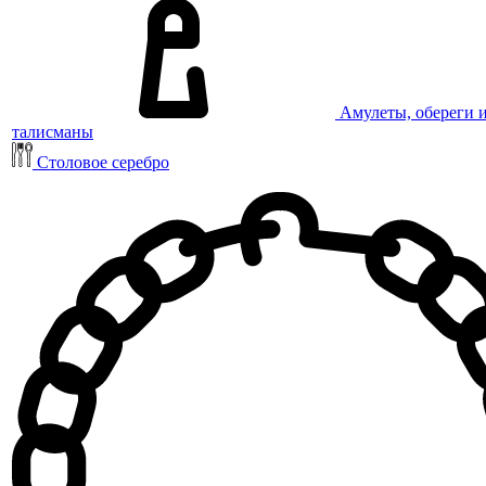
Амулеты, обереги 
талисманы
Столовое серебро