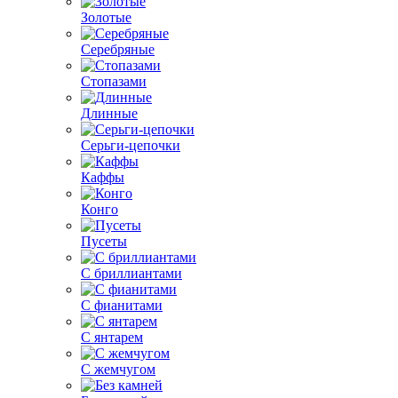
Золотые
Серебряные
Стопазами
Длинные
Серьги-цепочки
Каффы
Конго
Пусеты
С бриллиантами
С фианитами
С янтарем
С жемчугом