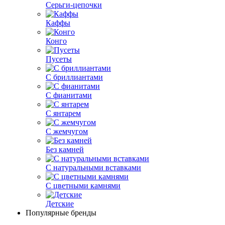
Серьги-цепочки
Каффы
Конго
Пусеты
С бриллиантами
С фианитами
С янтарем
С жемчугом
Без камней
С натуральными вставками
С цветными камнями
Детские
Популярные бренды