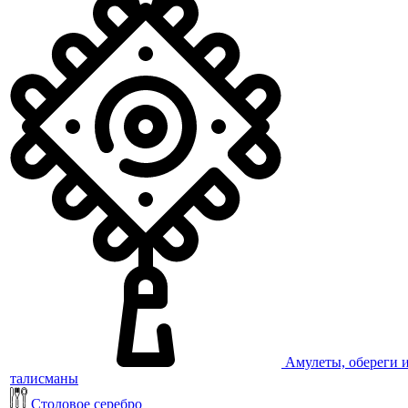
Амулеты, обереги 
талисманы
Столовое серебро