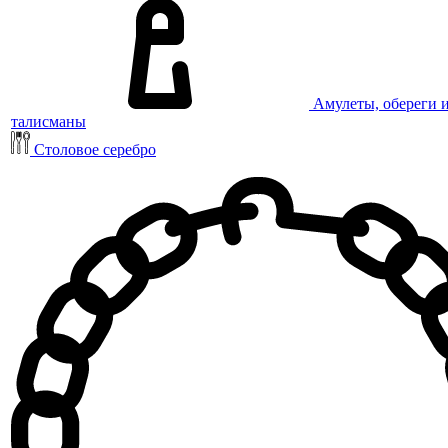
Амулеты, обереги 
талисманы
Столовое серебро