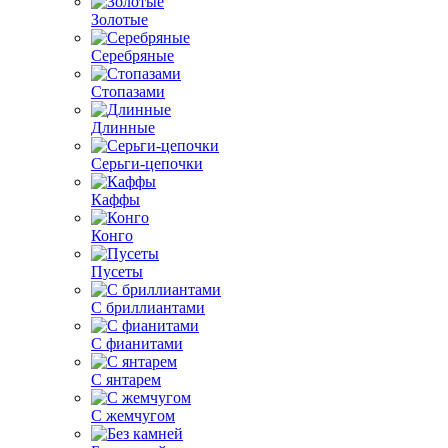
Золотые
Серебряные
Стопазами
Длинные
Серьги-цепочки
Каффы
Конго
Пусеты
С бриллиантами
С фианитами
С янтарем
С жемчугом