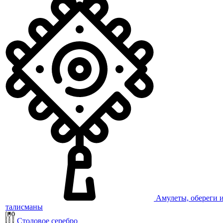
Амулеты, обереги 
талисманы
Столовое серебро