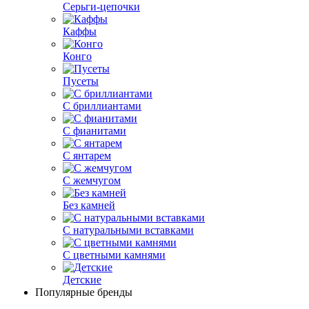
Серьги-цепочки
Каффы
Конго
Пусеты
С бриллиантами
С фианитами
С янтарем
С жемчугом
Без камней
С натуральными вставками
С цветными камнями
Детские
Популярные бренды