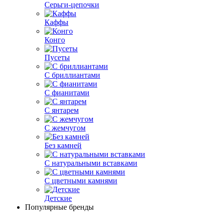
Серьги-цепочки
Каффы
Конго
Пусеты
С бриллиантами
С фианитами
С янтарем
С жемчугом
Без камней
С натуральными вставками
С цветными камнями
Детские
Популярные бренды