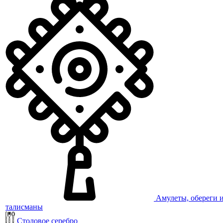
Амулеты, обереги 
талисманы
Столовое серебро