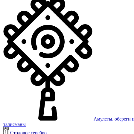
Амулеты, обереги 
талисманы
Столовое серебро