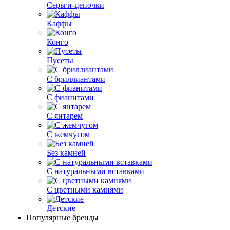
Серьги-цепочки
Каффы
Конго
Пусеты
С бриллиантами
С фианитами
С янтарем
С жемчугом
Без камней
С натуральными вставками
С цветными камнями
Детские
Популярные бренды