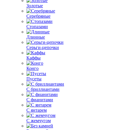
Золотые
Серебряные
Стопазами
Длинные
Серьги-цепочки
Каффы
Конго
Пусеты
С бриллиантами
С фианитами
С янтарем
С жемчугом