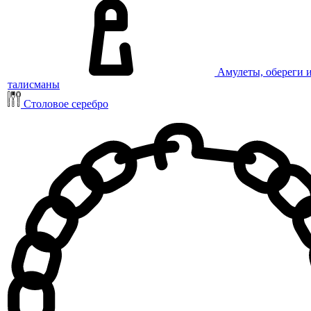
Амулеты, обереги 
талисманы
Столовое серебро