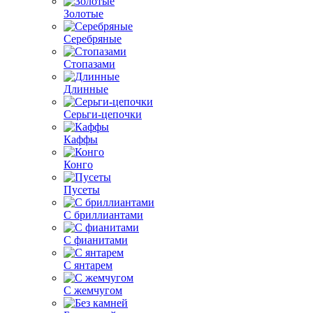
Золотые
Серебряные
Стопазами
Длинные
Серьги-цепочки
Каффы
Конго
Пусеты
С бриллиантами
С фианитами
С янтарем
С жемчугом