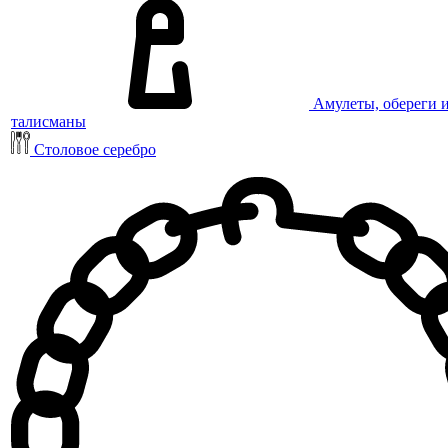
Амулеты, обереги 
талисманы
Столовое серебро