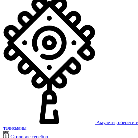
Амулеты, обереги 
талисманы
Столовое серебро