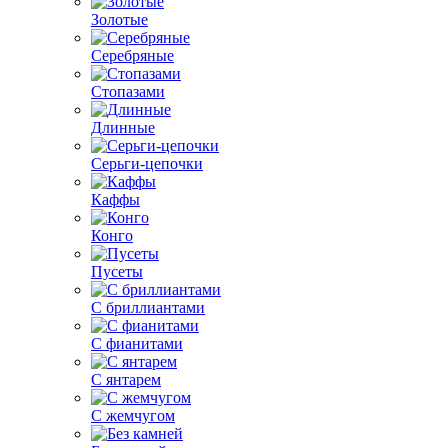
Золотые
Серебряные
Стопазами
Длинные
Серьги-цепочки
Каффы
Конго
Пусеты
С бриллиантами
С фианитами
С янтарем
С жемчугом