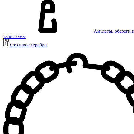
Амулеты, обереги 
талисманы
Столовое серебро