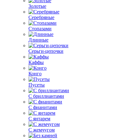
Золотые
Серебряные
Стопазами
Длинные
Серьги-цепочки
Каффы
Конго
Пусеты
С бриллиантами
С фианитами
С янтарем
С жемчугом