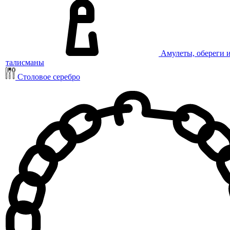
Амулеты, обереги 
талисманы
Столовое серебро