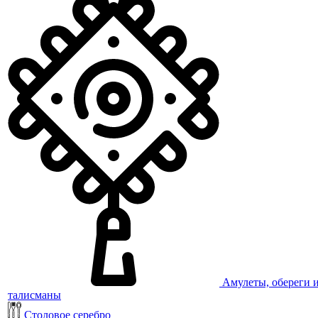
Амулеты, обереги 
талисманы
Столовое серебро