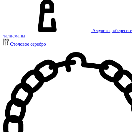
Амулеты, обереги 
талисманы
Столовое серебро