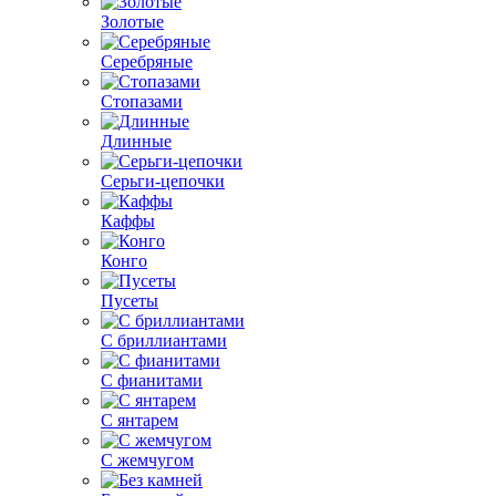
Золотые
Серебряные
Стопазами
Длинные
Серьги-цепочки
Каффы
Конго
Пусеты
С бриллиантами
С фианитами
С янтарем
С жемчугом