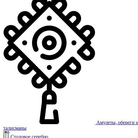
Амулеты, обереги 
талисманы
Столовое серебро