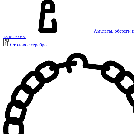
Амулеты, обереги 
талисманы
Столовое серебро