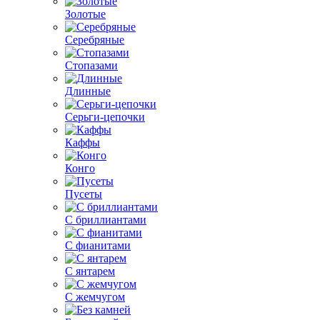
Золотые
Серебряные
Стопазами
Длинные
Серьги-цепочки
Каффы
Конго
Пусеты
С бриллиантами
С фианитами
С янтарем
С жемчугом