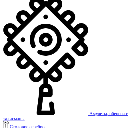
Амулеты, обереги 
талисманы
Столовое серебро