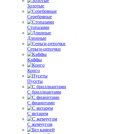
Золотые
Серебряные
Стопазами
Длинные
Серьги-цепочки
Каффы
Конго
Пусеты
С бриллиантами
С фианитами
С янтарем
С жемчугом