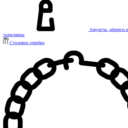
Амулеты, обереги 
талисманы
Столовое серебро