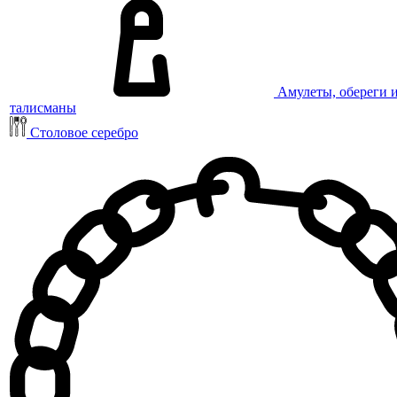
Амулеты, обереги 
талисманы
Столовое серебро