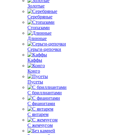
Золотые
Серебряные
Стопазами
Длинные
Серьги-цепочки
Каффы
Конго
Пусеты
С бриллиантами
С фианитами
С янтарем
С жемчугом