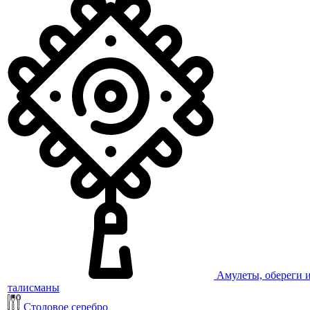
Амулеты, обереги 
талисманы
Столовое серебро