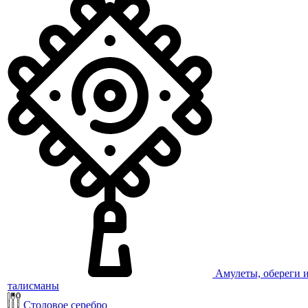
Амулеты, обереги 
талисманы
Столовое серебро