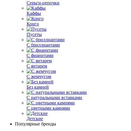
Серьги-цепочки
Каффы
Конго
Пусеты
С бриллиантами
С фианитами
С янтарем
С жемчугом
Без камней
С натуральными вставками
С цветными камнями
Детские
Популярные бренды