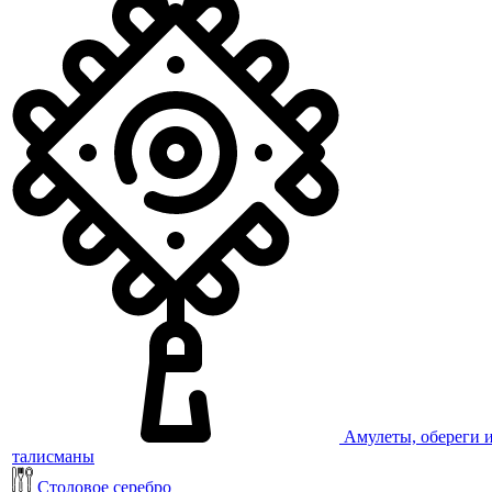
Амулеты, обереги 
талисманы
Столовое серебро