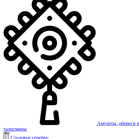
Амулеты, обереги 
талисманы
Столовое серебро