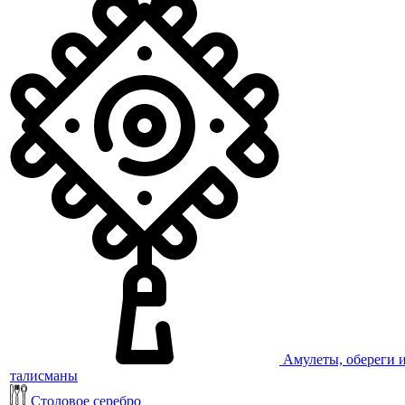
Амулеты, обереги 
талисманы
Столовое серебро