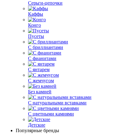
Серьги-цепочки
Каффы
Конго
Пусеты
С бриллиантами
С фианитами
С янтарем
С жемчугом
Без камней
С натуральными вставками
С цветными камнями
Детские
Популярные бренды