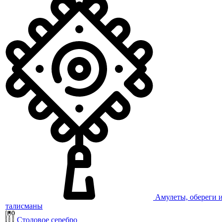
Амулеты, обереги 
талисманы
Столовое серебро